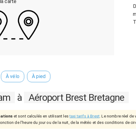
 la carte
D
m
T
À vélo
À pied
iam
à
Aéroport Brest Bretagne
mations
et sont calculés en utilisant les
taxi tarifs à Brest
. Le nombre réel de v
onction de l'heure du jour ou de la nuit, de la météo et des conditions de cir