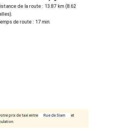
istance de la route : 13.87 km (8.62
illes).
emps de route : 17 min.
otre prix de taxi entre
Rue de Siam
et
culation.