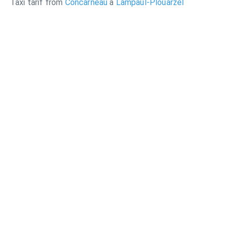
Taxi tarif from
Concarneau
à
Lampaul-Plouarzel