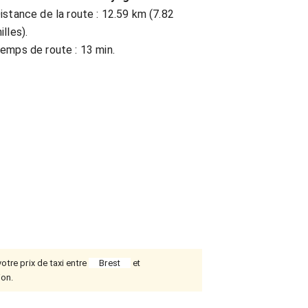
istance de la route : 12.59 km (7.82
illes).
emps de route : 13 min.
otre prix de taxi entre
Brest
et
ion.